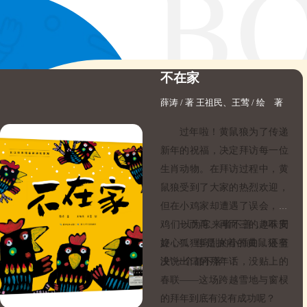
不在家
薛涛 / 著 王祖民、王莺 / 绘 著
过年啦！黄鼠狼为了传递
新年的祝福，决定拜访每一位
生肖动物。在拜访过程中，黄
鼠狼受到了大家的热烈欢迎，
但在小鸡家却遭遇了误会，小
鸡们以为它来者不善，
一而再、再而三的趣味周
“不安
好心”。但是执着的黄鼠狼坚
旋，狐狸捣乱的小插曲，还有
决“一个都不落” ！
没说出口的拜年话，没贴上的
春联
——这场跨越雪地与窗棂
的拜年到底有没有成功呢？