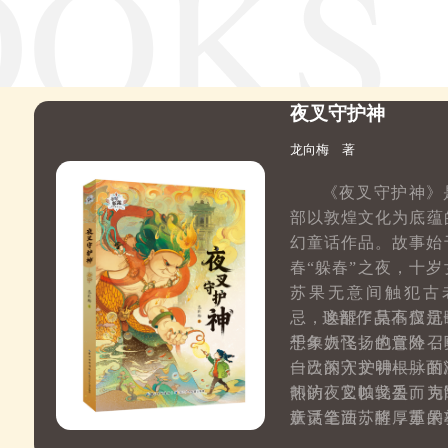
夜叉守护神
龙向梅 著
《夜叉守护神》
部以敦煌文化为底蕴
幻童话作品
。故事始
春“躲春”之夜，十岁
苏果无意间触犯古
忌，唤醒了莫高窟沉
这部作品不仅是
千年妖怪，也意外召
想象力飞扬的冒险，
自己的守护神——面
一次深入文明根脉的
热的夜叉帕戈丢。为
叩访。它以轻盈而克
妖灵全面苏醒，苏果
童话笔法，将厚重的
戈丢的陪伴下，毅然
壁画艺术转化为可感