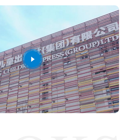
25CMG央视年度好书
”隆重揭晓，长江少年儿童出版社出版的《长征！长征！》（沈尧伊 / 绘；
《
2025CMG央视年度好书，节目将通过深度访谈、...