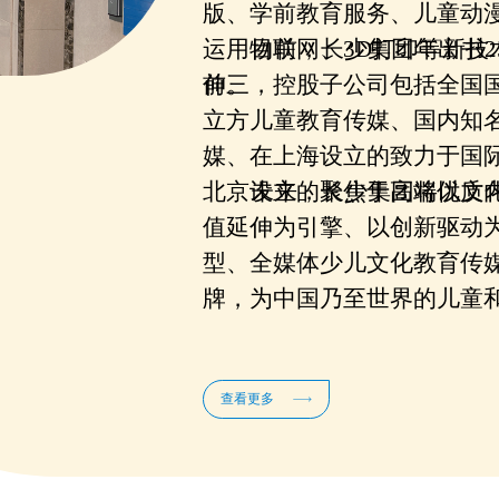
版
、学
前教育服务
、儿童动
运用
物联网
目前，长少集团年出书
、
3D打印
等新技
伸。
前三
，控股子公司包括全国
立方儿童教育传媒、
国内知
媒
、在上海设立的致力于国
北京设立的聚焦于高端优质
未来，
长少
集团将
以文
值延伸为
引擎
、
以创新驱动
型、全媒体少儿文化教育传
牌，为中国乃至世界的儿童
务。
查看更多