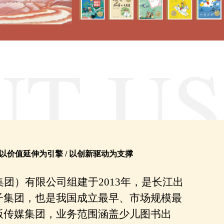
/ 以价值延伸为引擎 / 以创新驱动为支撑
集团）
有限公司
组建于
2013年，
是长江出
子集团，
也
是我国成立最早、市场规模最
版传媒集团
，
业务
范围
涵盖少儿
图书出