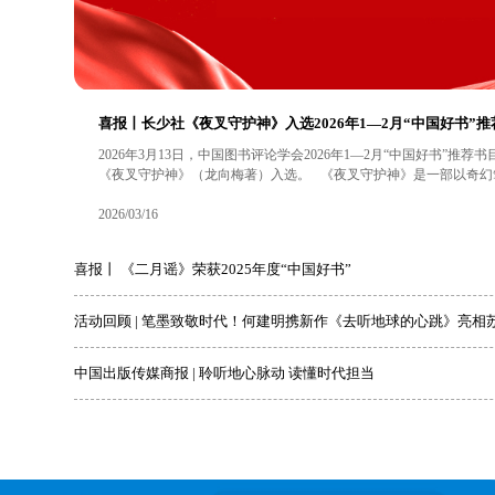
喜报丨 《二月谣》荣获2025年度“中国好书”
4月20日，在中宣部指导下，由中国图书评论学会组织评选的2025
出版社出版的长篇儿童小说《二月谣》（方冠晴著）荣膺殊荣。 ▲ 获奖证书 《二月谣》是一部以湖北黄梅
少年抗日先锋队真实事迹为蓝本的作品，先后入选“中国好书”月榜及年度
2026/04/21
喜报丨 《二月谣》荣获2025年度“中国好书”
活动回顾 | 笔墨致敬时代！何建明携新作《去听地球的心跳》亮相
中国出版传媒商报 | 聆听地心脉动 读懂时代担当