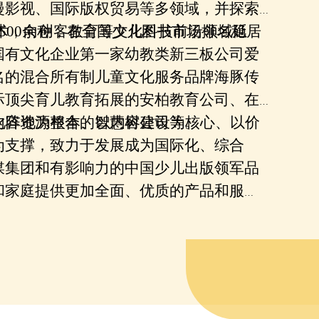
漫影视、国际
版权贸易
等
多领域
，并
探索
术，
2500余种，在
向
创客教育等
全国少儿图书市场排名
文化
科技
前沿
领域
稳居
延
国有文化企业第一家幼教类新三板公司爱
名的混合所有制儿童文化服务品牌海豚传
际顶尖育儿教育拓展的安柏教育公司、在
内容资源整合的智慧树公司等。
化阵地为根本
、
以内容建设为核心
、
以价
为支撑
，
致力于发展成为国际化、综合
媒集团和有影响力的中国少儿出版领军品
和家庭提供更加全面、优质的产品和服