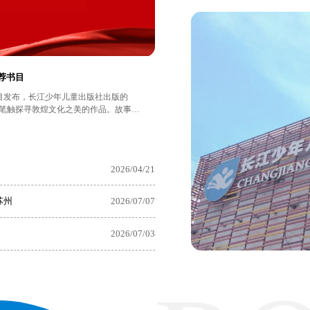
喜报丨《长征！长征！》入选20
年度"中国好书"重磅揭晓，长江少年儿童
近日，“2025CMG央视年度好书
王志庚 / 编著）入选。 “2025CMG央视年度好书之夜”是中央广播电视总台打造的年度文化盛典，以“2025那
“青少年专榜”，在新华...
些陪伴我们的好书”为核心，隆重揭晓
2026/03/23
2026/04/21
苏州
2026/07/07
2026/07/03