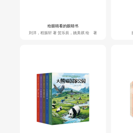
给眼睛看的眼睛书
刘洋，程振轩 著 贺乐辰，姚美祺 绘 著