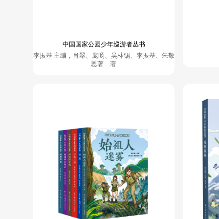
中国国家公园少年巡游者丛书
李振基 主编，肖翠、庞旸、吴林锡、李振基、朱敬
恩著 著