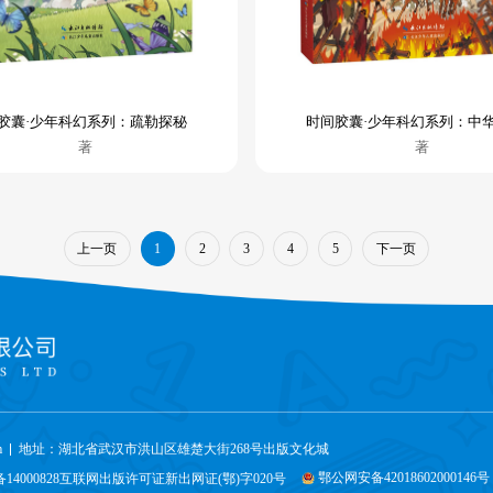
胶囊·少年科幻系列：疏勒探秘
时间胶囊·少年科幻系列：中
著
著
上一页
下一页
1
2
3
4
5
m
地址：湖北省武汉市洪山区雄楚大街268号出版文化城
鄂公网安备42018602000146号
备14000828互联网出版许可证新出网证(鄂)字020号