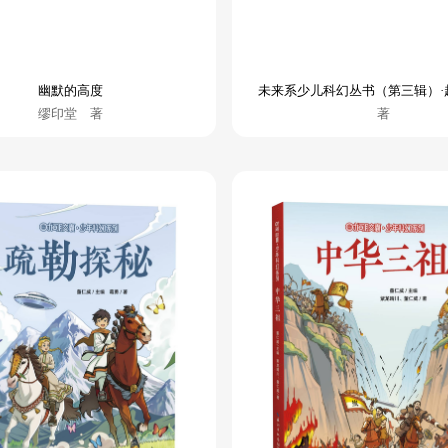
幽默的高度
未来系少儿科幻丛书（第三辑）·
缪印堂 著
著