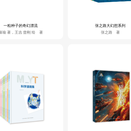
一粒种子的奇幻漂流
张之路大幻想系列
操瑜 著，王吉 曾刚 绘 著
张之路 著