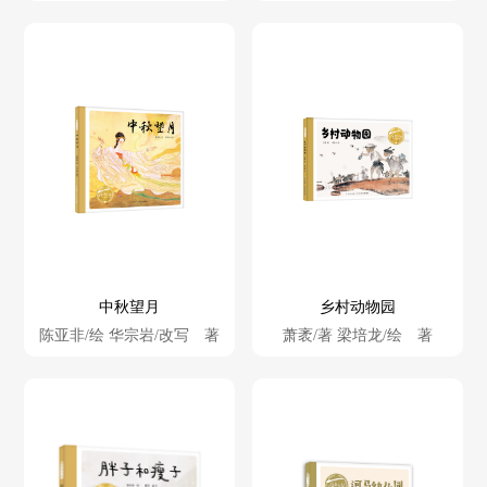
中秋望月
乡村动物园
陈亚非/绘 华宗岩/改写 著
萧袤/著 梁培龙/绘 著