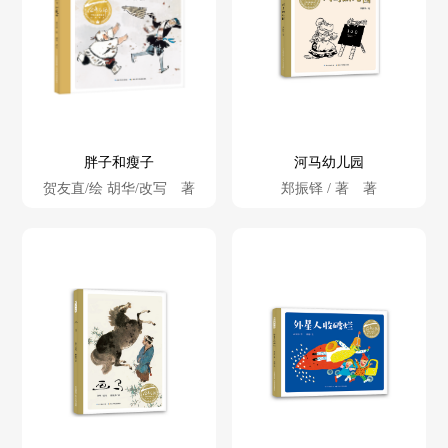
胖子和瘦子
河马幼儿园
贺友直/绘 胡华/改写 著
郑振铎 / 著 著