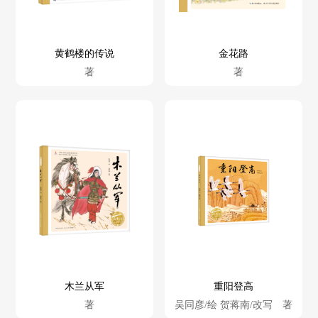
黄鹤楼的传说
金花路
著
著
木兰从军
重阳登高
著
吴同彦/绘 贺蒋南/改写 著