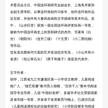
术委员会主任、中国连环画研究会副会长、上海美术家协
会副主席等职。从事连环画创作50多年，创作连环画作品
近百部，并创作有大量风俗画和文学插画等美术作品。其
中，《山乡巨变》获第一届全国连环画评奖绘画一等奖，
被称为中国连环画史上的里程碑式的杰作。另著有《白
光》《朝阳沟》《连升三级》《十五贯》《小二黑结婚》
等作品。
贺友直在图画书方面的艺术造诣也非常高，《小山羊和小
老虎》《包公审石头》《胖子和瘦子》便是其代表作。
文字作者：
胡华，江西省九江市濂溪区第一小学语文教师，儿童阅读
推广人，“德艺双馨”教书育人楷模，“百班千人”整本书阅读
指导专业导师，入选“中国好老师”。多篇学术论文荣获国家
及省市级一等奖，并发表于各类教育刊物上。已成功完成
《儿童阅读课程化的实验和研究》《小学阶段整本书阅读