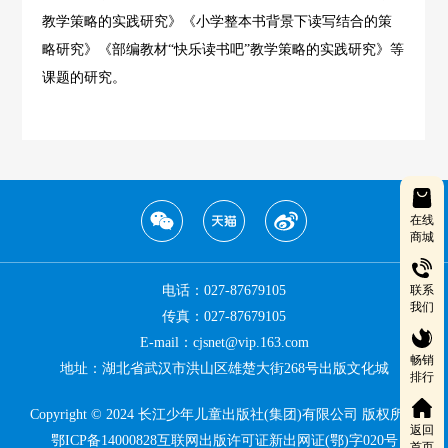
教学策略的实践研究》《小学整本书背景下读写结合的策
略研究》《部编教材“快乐读书吧”教学策略的实践研究》等
课题的研究。
在线
商城
电话：027-87679105
联系
我们
传真：027-87679105
E-mail：cjsnet@vip.163.com
畅销
地址：湖北省武汉市洪山区雄楚大街268号出版文化城
排行
Copyright © 2024 长江少年儿童出版社(集团)有限公司 版权所有
返回
鄂ICP备14000828互联网出版许可证新出网证(鄂)字020号
首页