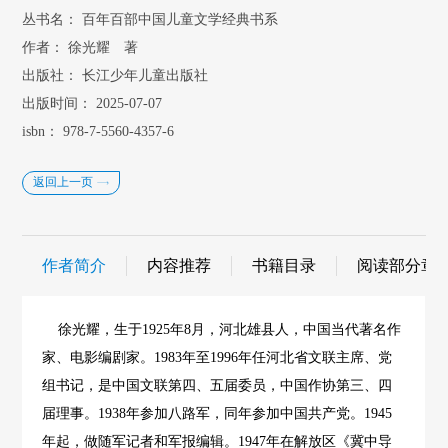
丛书名：
百年百部中国儿童文学经典书系
作者：
徐光耀 著
出版社：
长江少年儿童出版社
出版时间：
2025-07-07
isbn：
978-7-5560-4357-6
返回上一页
作者简介
内容推荐
书籍目录
阅读部分章
徐光耀，生于1925年8月，河北雄县人，中国当代著名作
家、电影编剧家。1983年至1996年任河北省文联主席、党
组书记，是中国文联第四、五届委员，中国作协第三、四
届理事。1938年参加八路军，同年参加中国共产党。1945
年起，做随军记者和军报编辑。1947年在解放区《冀中导