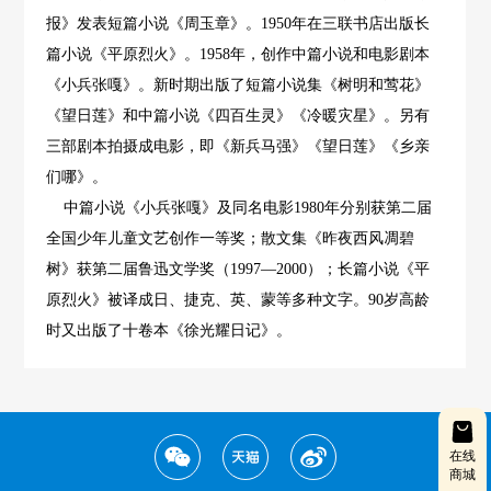
报》发表短篇小说《周玉章》。1950年在三联书店出版长
篇小说《平原烈火》。1958年，创作中篇小说和电影剧本
《小兵张嘎》。新时期出版了短篇小说集《树明和莺花》
《望日莲》和中篇小说《四百生灵》《冷暖灾星》。另有
三部剧本拍摄成电影，即《新兵马强》《望日莲》《乡亲
们哪》。
中篇小说《小兵张嘎》及同名电影1980年分别获第二届
全国少年儿童文艺创作一等奖；散文集《昨夜西风凋碧
树》获第二届鲁迅文学奖（1997―2000）；长篇小说《平
原烈火》被译成日、捷克、英、蒙等多种文字。90岁高龄
时又出版了十卷本《徐光耀日记》。
在线
商城