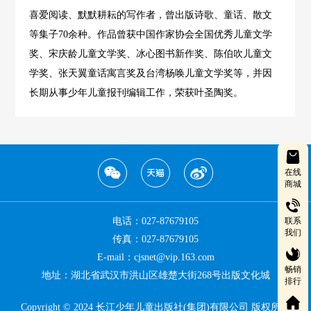
喜爱阅读、默默耕耘的写作者，曾出版诗歌、童话、散文
等集子70余种。作品曾获中国作家协会全国优秀儿童文学
奖、宋庆龄儿童文学奖、冰心图书新作奖、陈伯吹儿童文
学奖、张天翼童话寓言奖及台湾杨唤儿童文学奖等，并因
长期从事少年儿童报刊编辑工作，荣获叶圣陶奖。
在线
商城
电话：027-87679105
联系
我们
传真：027-87679105
E-mail：cjsnet@vip.163.com
畅销
地址：湖北省武汉市洪山区雄楚大街268号出版文化城
排行
Copyright © 2024 长江少年儿童出版社(集团)有限公司 版权所有