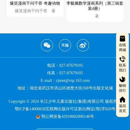
爆笑漫画千问千答·奇趣动物
李毓佩数学漫画系列（第三辑套
装4册）
爆笑漫画千问千答 著
著
在线
商城
联系
电话：027-87679105
我们
传真：027-87679105
E-mail：cjsnet@vip.163.com
畅销
地址：湖北省武汉市洪山区雄楚大街268号出版文化城
排行
Copyright © 2024 长江少年儿童出版社(集团)有限公司 版权所有
返回
鄂ICP备14000828互联网出版许可证新出网证(鄂)字020号
首页
鄂公网安备42018602000146号