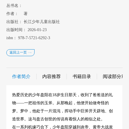
丛书名：
作者：
著
出版社：
长江少年儿童出版社
出版时间：
2026-01-23
isbn：
978-7-5721-6292-3
返回上一页
作者简介
内容推荐
书籍目录
阅读部分章
热爱历史的少年盘阳在18岁生日那天，收到了爸爸送的礼
物——一把祖传的玉斧。从那晚起，他便开始做奇怪的
梦。梦中，他处于一片混沌，挥动手中巨斧开天辟地、创
造世界。这与盘古创世的传说有着惊人的相似之处。
在一系列机缘巧合下，少年盘阳穿越到炎帝、黄帝大战蚩