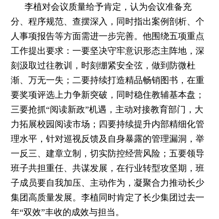
李植对会议质量给予肯定，认为会议准备充
分、程序规范、查摆深入，同时指出案例剖析、个
人事项报告等方面需进一步完善。他围绕五项重点
工作提出要求：一要坚决守牢意识形态主阵地，深
刻汲取过往教训，时刻绷紧安全弦，做到防微杜
渐、万无一失；二要持续打造精品畅销图书，在重
要奖项评选上力争新突破，同时稳住教辅基本盘；
三要抢抓“阅读新政”机遇，主动对接教育部门，大
力拓展校园阅读市场；四要持续提升内部精细化管
理水平，针对巡视反馈及自身暴露的管理漏洞，举
一反三、建章立制，切实防控经营风险；五要领导
班子共担重任、共谋发展，在行业转型攻坚期，班
子成员要自我加压、主动作为，凝聚合力推动长少
集团高质量发展。李植同时肯定了长少集团过去一
年“双效”丰收的成效与担当。