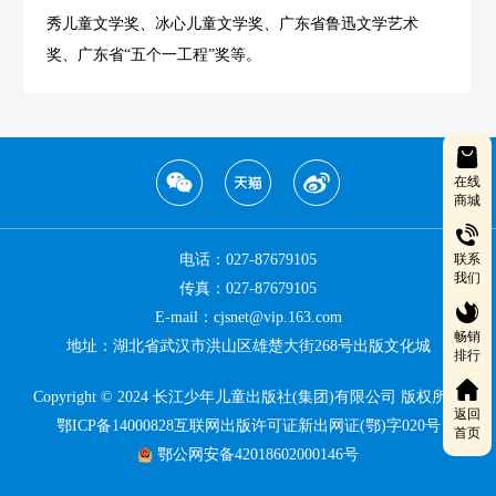
秀儿童文学奖、冰心儿童文学奖、广东省鲁迅文学艺术
奖、广东省“五个一工程”奖等。
在线
商城
电话：027-87679105
联系
我们
传真：027-87679105
E-mail：cjsnet@vip.163.com
畅销
地址：湖北省武汉市洪山区雄楚大街268号出版文化城
排行
Copyright © 2024 长江少年儿童出版社(集团)有限公司 版权所有
返回
鄂ICP备14000828互联网出版许可证新出网证(鄂)字020号
首页
鄂公网安备42018602000146号