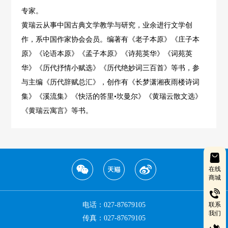
专家。
黄瑞云从事中国古典文学教学与研究，业余进行文学创
作，系中国作家协会会员。编著有《老子本原》《庄子本
原》《论语本原》《孟子本原》《诗苑英华》《词苑英
华》《历代抒情小赋选》《历代绝妙词三百首》等书，参
与主编《历代辞赋总汇》，创作有《长梦潇湘夜雨楼诗词
集》《溪流集》《快活的答里•坎曼尔》《黄瑞云散文选》
《黄瑞云寓言》等书。
在线
商城
电话：027-87679105
联系
我们
传真：027-87679105