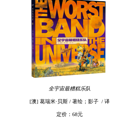
全宇宙最糟糕乐队
[澳] 葛瑞米·贝斯 / 著绘；影子 / 译
定价：68元