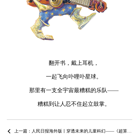
翻开书，戴上耳机，
一起飞向卟哩卟星球。
那里有一支全宇宙最糟糕的乐队——
糟糕到让人忍不住起立鼓掌。
上一篇：人民日报海外版丨穿透未来的儿童科幻——《超算危机》的新现实主义质地