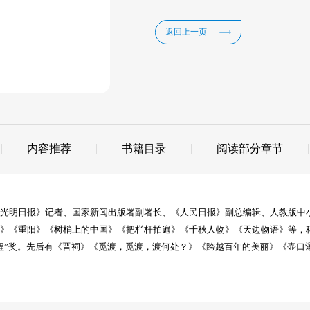
返回上一页
内容推荐
书籍目录
阅读部分章节
《光明日报》记者、国家新闻出版署副署长、《人民日报》副总编辑、人教版中
尘》《重阳》《树梢上的中国》《把栏杆拍遍》《千秋人物》《天边物语》等，
程”奖。先后有《晋祠》《觅渡，觅渡，渡何处？》《跨越百年的美丽》《壶口