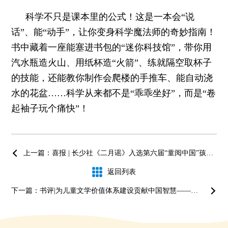
科学不只是课本里的公式！这是一本会“说
话”、能“动手”，让你变身科学魔法师的奇妙指南！
书中藏着一座能塞进书包的“迷你科技馆”，带你用
汽水瓶造火山、用纸杯造“火箭”、练就隔空取杯子
的技能，还能教你制作会爬楼的手推车、能自动浇
水的花盆……科学从来都不是“乖乖坐好”，而是“卷
起袖子玩个痛快”！
上一篇：喜报 | 长少社《二月谣》入选第六届“童阅中国”孩子们喜爱的原创好童书年度书目
返回列表
下一篇：书评|为儿童文学价值体系建设贡献中国智慧——读《儿童文学批评价值体系研究》