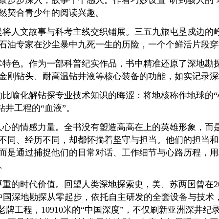
步步深入，故事个个感人。作者巧妙设置“听到骇人的‘地狱
然契合青少年的阅读兴趣。
将人文故事与科考主线交织铺展。三五九旅屯垦戍边的峥
石油专家在沙尘暴中九死一生的历险，一个个鲜活片段穿
术特色。作为一部科普纪实作品，书中精准还原了深地勘
金刚钻头、耐高温钻井液等核心装备的功能，如实记录深
比喻化解钻探专业技术知识的晦涩：将地核称作地球的“心
钻井工程的“血液”。
人心的情感力量。全书没有塑造高高在上的英雄形象，而
不同、经历不同，却都怀揣着坚守与担当。他们的担当和
而是通过捕捉他们的日常对话、工作细节与心路历程，用
动。
重的时代价值。回望人类深地探索史，美、苏两国曾在2
。中国深地勘探从零起步，依托自主研发的全套设备与技术
老牌工程，10910米的“中国深度”，不仅刷新亚洲深井