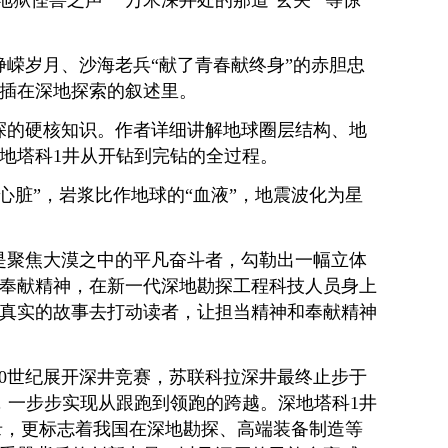
怪兽之声’”“万米深井处的那道‘玄关’”等惊
嵘岁月、沙海老兵“献了青春献终身”的赤胆忠
插在深地探索的叙述里。
探的硬核知识。作者详细讲解地球圈层结构、地
地塔科1井从开钻到完钻的全过程。
脏”，岩浆比作地球的“血液”，地震波化为星
是聚焦大漠之中的平凡奋斗者，勾勒出一幅立体
奉献精神，在新一代深地勘探工程科技人员身上
真实的故事去打动读者，让担当精神和奉献精神
0世纪展开深井竞赛，苏联科拉深井最终止步于
，一步步实现从跟跑到领跑的跨越。深地塔科1井
纪录，更标志着我国在深地勘探、高端装备制造等