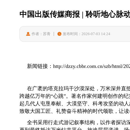
中国出版传媒商报 | 聆听地心脉
作者：苏青
发布时间：2026-07-03 14:24
新闻链接：
http://dzzy.cbbr.com.cn/szb/html/
在广袤的塔克拉玛干沙漠深处，万米深井直抵
跨越亿万年的“心跳”。著名作家何建明创作的
起几代人屯垦奉献、大漠坚守、科考攻坚的动人
致敬大国工匠、礼赞奋斗精神的时代颂歌，让读
全书采用行走式游记叙事结构，以作者探访深