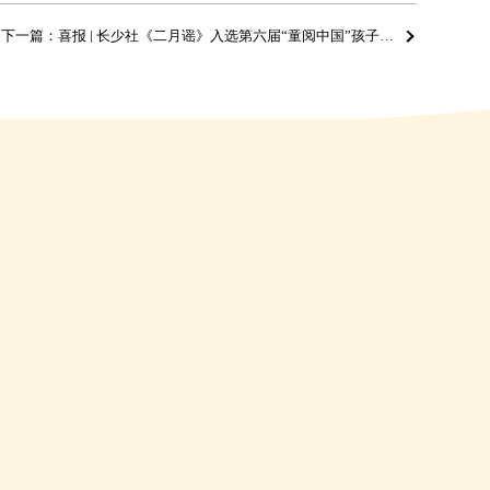
下一篇：喜报 | 长少社《二月谣》入选第六届“童阅中国”孩子们喜爱的原创好童书年度书目