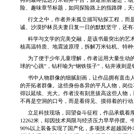
再到最终抵达万米钻井平台，旅途层层递进，场景
险、趣味章节标题，如同探险路上的指路牌，天
行文之中，作者并未孤立描写钻探工程，而是
诚、沙漠护林员夫妻日复一日的默默坚守，还有
科学与文学的完美交融，是该书最突出的艺
核高温特质、地震波原理，拆解万米钻机、特种
为了便于少年儿童理解，作者运用大量生动的
球的“心跳”，钻杆喻为“钢铁筷子”，钻井液则是
书中人物群像的细腻刻画，让作品拥有直击
的开拓者群像。这些身份各异的平凡人物，岗位
得以延续、光大。作者没有刻意拔高这些人物，
不再是空洞的口号，而是看得见、摸得着的行
立足科技现场，回望奋斗征程，作品承载着厚
12262米，却因技术局限与经济压力早早停摆
90%以上装备实现了国产化，多项技术超越国外