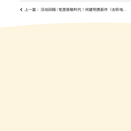
上一篇： 活动回顾 | 笔墨致敬时代！何建明携新作《去听地球的心跳》亮相苏州