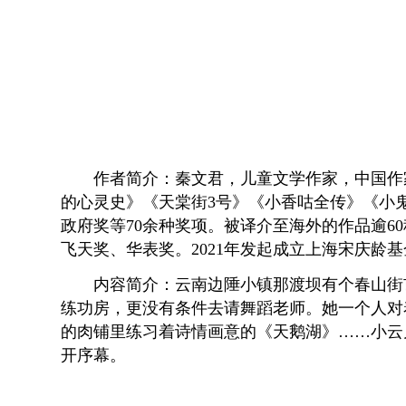
作者简介：秦文君，儿童文学作家，中国作
的心灵史》《天棠街3号》《小香咕全传》《小
政府奖等70余种奖项。被译介至海外的作品逾
飞天奖、华表奖。2021年发起成立上海宋庆龄
内容简介：云南边陲小镇那渡坝有个春山街
练功房，更没有条件去请舞蹈老师。她一个人对
的肉铺里练习着诗情画意的《天鹅湖》……小云
开序幕。