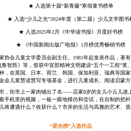
★ 入选第十届“新青藤”寒假童书榜单
★ 入选“少儿之光”2024年度（第二届）少儿文学图书
★ 入选2025年2月《中华读书报》月度好书榜
★ 《中国新闻出版广电报》1月榜优秀畅销书榜
家协会儿童文学委员会副主任。1981年起发表作品，著
鬼鲁智胜》等，曾获中宣部精神文明建设“五个一工程”奖
60种，在英国、日本、荷兰、韩国、保加利亚、瑞典等国
基金会儿童慧读慧写专项基金，进行儿童成长、阅读启蒙方
市，街市上一家肉铺出了名——店家8岁的女儿小云儿迷
着手机里的视频，一板一眼地模仿和尝试，在自制的把杆
儿将遭遇什么？收获什么？市井的生活与高雅的艺术、质
“星光榜”入选作品