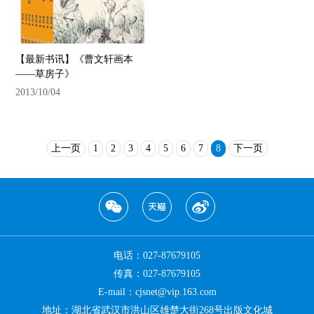
【最新书讯】《曹文轩画本
——草房子》
2013/10/04
上一页
1
2
3
4
5
6
7
8
下一页
电话：027-87679105
传真：027-87679105
E-mail：cjsnet@vip.163.com
地址：湖北省武汉市洪山区雄楚大街268号出版文化城