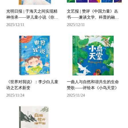
光明日报 | 于海天之间实现精
文艺报 | 赞评《中国力量》丛
神传承——评儿童小说《你
书——兼谈文学、科普的融合
好，海鸥班》
与共生
2025/12/11
2025/12/11
《世界对我说》：李少白儿童
一曲人与自然和谐共生的生命
诗之艺术新变
赞歌——评绘本《小鸟天堂》
2025/11/24
2025/11/24