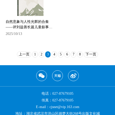
自然意象与人性光辉的合奏
——评刘益善长篇儿童叙事诗
《白鸽花开神农架》
2025/10/13
上一页
1
2
3
4
5
6
7
8
下一页
电话：027-87679105
传真：027-87679105
E-mail：cjsnet@vip.163.com
地址：湖北省武汉市洪山区雄楚大街268号出版文化城