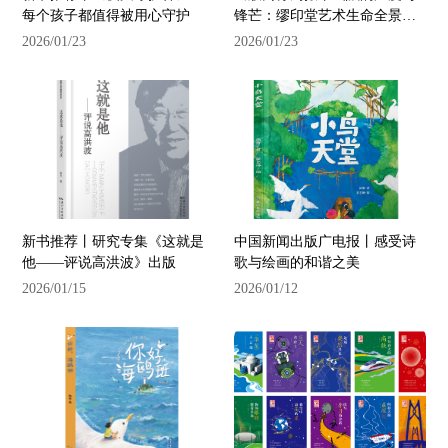
每个孩子都值得被用心守护
锋芒：缪印堂艺术生命全景
——评《幽默的高度》
2026/01/23
2026/01/23
新书推荐丨研究专集《这就是
中国新闻出版广电报丨感受诗
他——评说高洪波》出版
歌与绘画的和谐之美
2026/01/15
2026/01/12