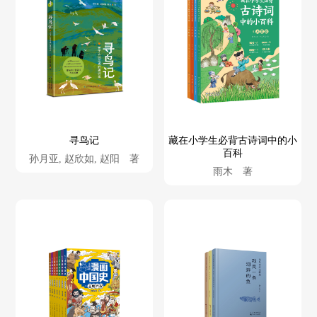
寻鸟记
藏在小学生必背古诗词中的小
百科
孙月亚, 赵欣如, 赵阳 著
雨木 著