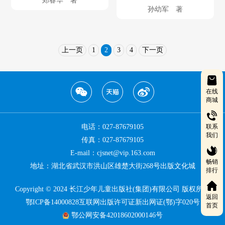
郑春华 著
孙幼军 著
上一页
1
2
3
4
下一页
在线
商城
联系
电话：027-87679105
我们
传真：027-87679105
E-mail：cjsnet@vip.163.com
畅销
地址：湖北省武汉市洪山区雄楚大街268号出版文化城
排行
Copyright © 2024 长江少年儿童出版社(集团)有限公司 版权所有
返回
鄂ICP备14000828互联网出版许可证新出网证(鄂)字020号
首页
鄂公网安备42018602000146号