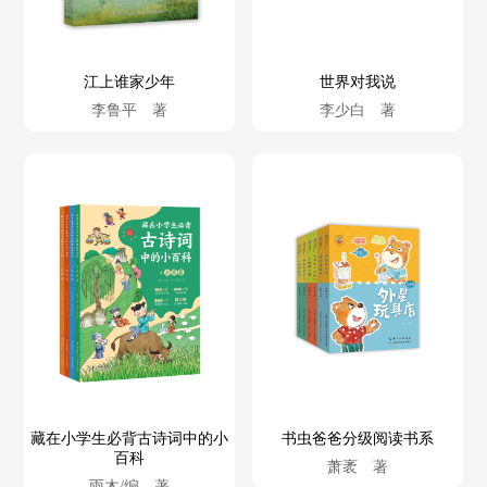
江上谁家少年
世界对我说
李鲁平 著
李少白 著
藏在小学生必背古诗词中的小
书虫爸爸分级阅读书系
百科
萧袤 著
雨木/编 著