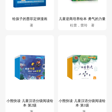
给孩子的墨菲定律漫画
儿童逆商培养绘本·勇气的力量
著
杜蕾，蕾玲 著
小熊快读·儿童汉语分级阅读绘
小熊快读·儿童汉语分级阅读绘
本·第2级
本·第1级
著
著