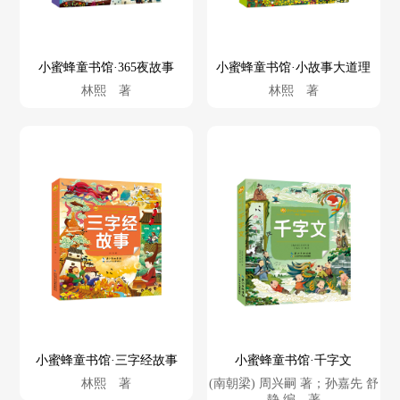
小蜜蜂童书馆·365夜故事
小蜜蜂童书馆·小故事大道理
林熙 著
林熙 著
小蜜蜂童书馆·三字经故事
小蜜蜂童书馆·千字文
林熙 著
(南朝梁) 周兴嗣 著；孙嘉先 舒
静 编 著