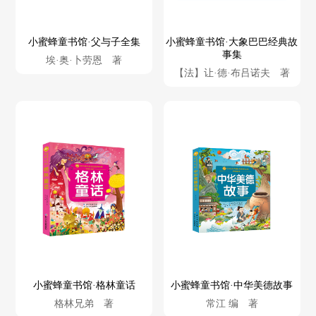
小蜜蜂童书馆·父与子全集
小蜜蜂童书馆·大象巴巴经典故
事集
埃·奥·卜劳恩 著
【法】让·德·布吕诺夫 著
小蜜蜂童书馆·格林童话
小蜜蜂童书馆·中华美德故事
格林兄弟 著
常江 编 著