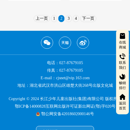
上一页
1
2
3
4
下一页
在线
商城
联系
电话：027-87679105
我们
传真：027-87679105
E-mail：cjsnet@vip.163.com
畅销
地址：湖北省武汉市洪山区雄楚大街268号出版文化城
排行
Copyright © 2024 长江少年儿童出版社(集团)有限公司 版权所有
返回
鄂ICP备14000828互联网出版许可证新出网证(鄂)字020号
首页
鄂公网安备42018602000146号