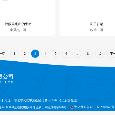
针眼里逃出的生命
影子行动
李凤杰 著
牧铃 著
一页
下
1
2
3
4
5
6
...
11
12
m
地址：湖北省武汉市洪山区雄楚大街268号出版文化城
鄂公网安备42018602000146号
备14000828互联网出版许可证新出网证(鄂)字020号