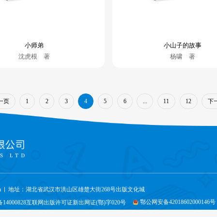
小师弟
小山子的故事
沈虎根 著
杨啸 著
一页
下
1
2
3
4
5
6
...
11
12
m
地址：湖北省武汉市洪山区雄楚大街268号出版文化城
鄂公网安备42018602000146号
备14000828互联网出版许可证新出网证(鄂)字020号