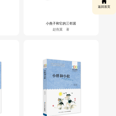
返回首页
小燕子和它的三邻居
赵燕翼 著