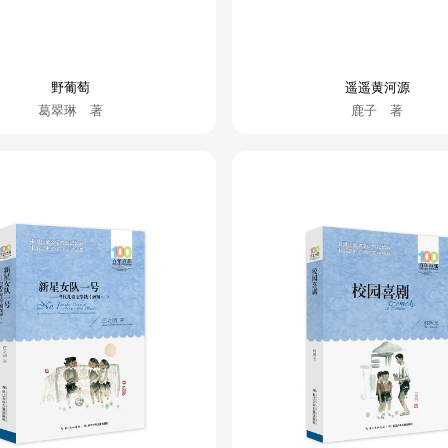
野葡萄
遥遥黄河源
葛翠琳 著
鹿子 著