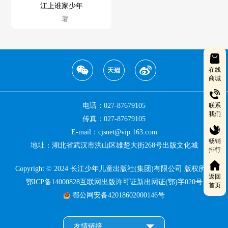
江上谁家少年
著
在线
商城
联系
电话：027-87679105
我们
传真：027-87679105
E-mail：cjsnet@vip.163.com
畅销
地址：湖北省武汉市洪山区雄楚大街268号出版文化城
排行
Copyright © 2024 长江少年儿童出版社(集团)有限公司 版权所有
返回
鄂ICP备14000828互联网出版许可证新出网证(鄂)字020号
首页
鄂公网安备42018602000146号
友情链接