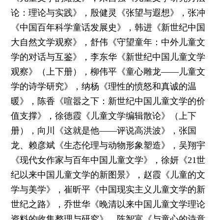
论：理论与实践》，殷健灵《张望与遐想》，张冲
《中国百年科学童话发展史》，韩进《新世纪中国
大自然文学观察》，舒伟《守望童年：中外儿童文
学的对话与互鉴》，李东华《新世纪中国儿童文学
观察》（上下册），柳伟平《童心雕龙——儿童文
学的诗学研究》，纳杨《理性的愤怒和真诚的温
暖》，陈香《喧嚣之下：新世纪中国儿童文学的价
值支撑》，徐德霞《儿童文学编辑散论》（上下
册），向川《这就是他——评说高洪波》，张国
龙、赖彦斌《生态伦理与动物形象塑造》，吴翔宇
《现代女作家与百年中国儿童文学》，徐妍《21世
纪以来中国儿童文学的新图景》，赵霞《儿童的文
学与美学》，崔昕平《中国现实主义儿童文学的新
世纪之路》，乔世华《晚清以来中国儿童文学理论
资料的收集整理与研究》，陈智富《与童心的诗意