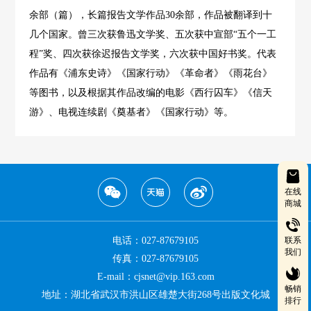
余部（篇），长篇报告文学作品30余部，作品被翻译到十
几个国家。曾三次获鲁迅文学奖、五次获中宣部“五个一工
程”奖、四次获徐迟报告文学奖，六次获中国好书奖。代表
作品有《浦东史诗》《国家行动》《革命者》《雨花台》
等图书，以及根据其作品改编的电影《西行囚车》《信天
游》、电视连续剧《奠基者》《国家行动》等。
在线
商城
电话：027-87679105
联系
我们
传真：027-87679105
E-mail：cjsnet@vip.163.com
畅销
地址：湖北省武汉市洪山区雄楚大街268号出版文化城
排行