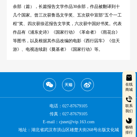
余部（篇），长篇报告文学作品30余部，作品被翻译到十
几个国家。曾三次获鲁迅文学奖、五次获中宣部“五个一工
程”奖、四次获徐迟报告文学奖，六次获中国好书奖。代表
作品有《浦东史诗》《国家行动》《革命者》《雨花台》
等图书，以及根据其作品改编的电影《西行囚车》《信天
游》、电视连续剧《奠基者》《国家行动》等。
在线
商城
电话：027-87679105
联系
我们
传真：027-87679105
E-mail：cjsnet@vip.163.com
畅销
地址：湖北省武汉市洪山区雄楚大街268号出版文化城
排行