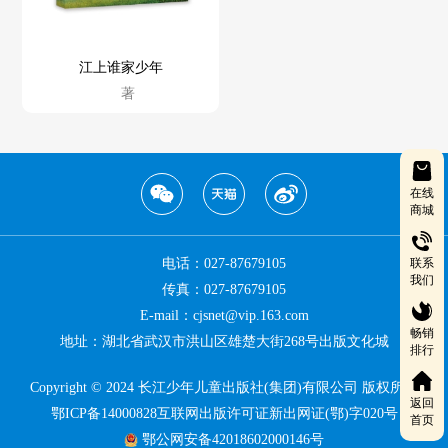
江上谁家少年
著
在线
商城
联系
电话：027-87679105
我们
传真：027-87679105
E-mail：cjsnet@vip.163.com
畅销
地址：湖北省武汉市洪山区雄楚大街268号出版文化城
排行
Copyright © 2024 长江少年儿童出版社(集团)有限公司 版权所有
返回
鄂ICP备14000828互联网出版许可证新出网证(鄂)字020号
首页
鄂公网安备42018602000146号