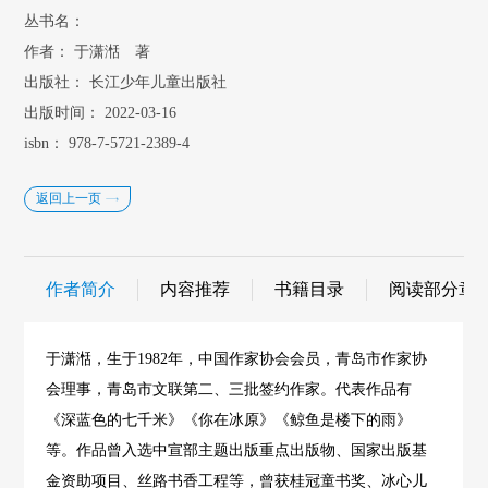
丛书名：
作者：
于潇湉 著
出版社：
长江少年儿童出版社
出版时间：
2022-03-16
isbn：
978-7-5721-2389-4
返回上一页
作者简介
内容推荐
书籍目录
阅读部分章
于潇湉，生于1982年，中国作家协会会员，青岛市作家协
会理事，青岛市文联第二、三批签约作家。代表作品有
《深蓝色的七千米》《你在冰原》《鲸鱼是楼下的雨》
等。作品曾入选中宣部主题出版重点出版物、国家出版基
金资助项目、丝路书香工程等，曾获桂冠童书奖、冰心儿