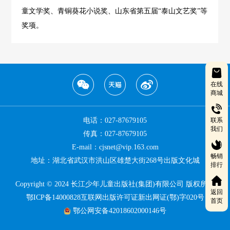
童文学奖、青铜葵花小说奖、山东省第五届“泰山文艺奖”等
奖项。
在线
商城
电话：027-87679105
联系
我们
传真：027-87679105
E-mail：cjsnet@vip.163.com
畅销
地址：湖北省武汉市洪山区雄楚大街268号出版文化城
排行
Copyright © 2024 长江少年儿童出版社(集团)有限公司 版权所有
返回
鄂ICP备14000828互联网出版许可证新出网证(鄂)字020号
首页
鄂公网安备42018602000146号