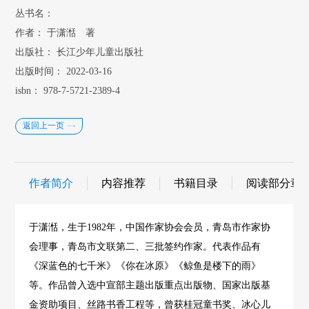
丛书名：
作者：
于潇湉 著
出版社：
长江少年儿童出版社
出版时间：
2022-03-16
isbn：
978-7-5721-2389-4
返回上一页
作者简介
内容推荐
书籍目录
阅读部分章
于潇湉，生于1982年，中国作家协会会员，青岛市作家协
会理事，青岛市文联第二、三批签约作家。代表作品有
《深蓝色的七千米》《你在冰原》《鲸鱼是楼下的雨》
等。作品曾入选中宣部主题出版重点出版物、国家出版基
金资助项目、丝路书香工程等，曾获桂冠童书奖、冰心儿