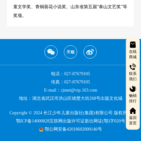
童文学奖、青铜葵花小说奖、山东省第五届“泰山文艺奖”等
奖项。
在线
商城
电话：027-87679105
联系
我们
传真：027-87679105
E-mail：cjsnet@vip.163.com
畅销
地址：湖北省武汉市洪山区雄楚大街268号出版文化城
排行
Copyright © 2024 长江少年儿童出版社(集团)有限公司 版权所有
返回
鄂ICP备14000828互联网出版许可证新出网证(鄂)字020号
首页
鄂公网安备42018602000146号