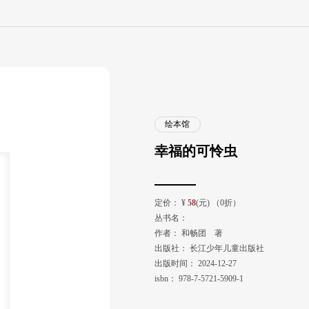
绘本馆
幸福的可怜虫
定价：
¥
58
(元) （0折）
丛书名：
作者：
和畅团 著
出版社：
长江少年儿童出版社
出版时间：
2024-12-27
isbn：
978-7-5721-5909-1