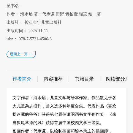
丛书名：
作者：
海水焰 著；代承谦 田野 青拾壹 瑞凌 绘 著
出版社：
长江少年儿童出版社
出版时间：
2025-11-11
isbn：
978-7-5721-4506-3
返回上一页
作者简介
内容推荐
书籍目录
阅读部分章
文字作者：海水焰，儿童文学与绘本作家。作品散见于各
大儿童杂志报刊，曾入选多种年度合集。代表作品《喜欢
捉迷藏的爷爷》获得第七届信谊图画书文字创作奖，《来
自狐尾草原的风》获得首届中国校园文学三等奖。
图画作者：代承谦，以绘制插画和绘本为主的插画师，