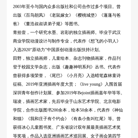
2003年至今与国内众多出版社和公司合作过多个项目。曾
出版《百鸟朝凤》《老鼠嫁女》《樱桃城堡》《蓬蓬与爸
爸》《董浩叔叔讲弟子规》等图书。
青拾壹，一个研究水墨、岩彩的独立插画师。毕业于武汉
商业学院动漫设计与制作专业，代表作《想飞的小羽人》
入选2020“原动力”中国原创动漫出版扶持计划。
田野，独立插画师，儿童绘本、杂志刊物插画家，作品刊
登于校园文学杂志，出版《趣趣神明系列》丛书。代表作
曾获得多项荣誉，《尾巴》《小月亮》入选蜡笔森林童诗
征稿、2019年亚洲插画年度大赏；《live young》入围首届
深圳青年创作计划展、参加2019年Bejoint插画嘉年华等等。
瑞凌，插画艺术家，先后毕业于山东艺术学院、北京电影
学院，合作出版图书200余本，绘本50余本，代表作《神仙
和猫》《我和庄子有个约会》《有条小鱼叫红尾》等。曾
获得冰心儿童图书奖、广东省设计双年展最美插画艺术奖
等奖项，作品入选亚洲插画艺术巡回展、女子画会第四节