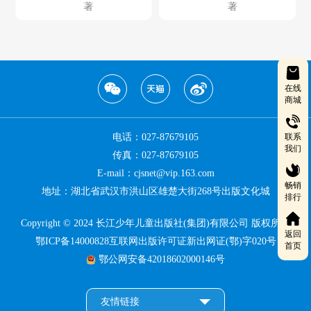
著
著
在线
商城
联系
电话：027-87679105
我们
传真：027-87679105
E-mail：cjsnet@vip.163.com
畅销
地址：湖北省武汉市洪山区雄楚大街268号出版文化城
排行
Copyright © 2024 长江少年儿童出版社(集团)有限公司 版权所有
返回
鄂ICP备14000828互联网出版许可证新出网证(鄂)字020号
首页
鄂公网安备42018602000146号
友情链接