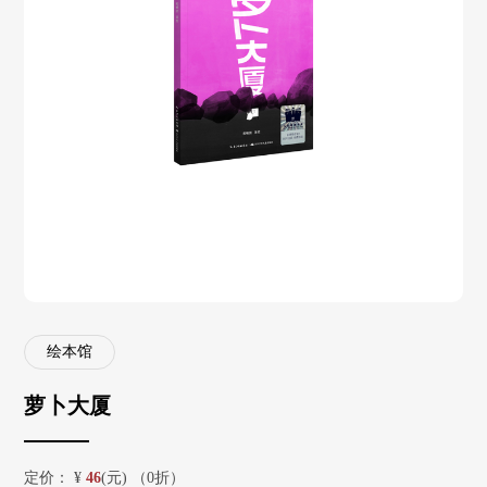
绘本馆
萝卜大厦
定价：
¥
46
(元) （0折）