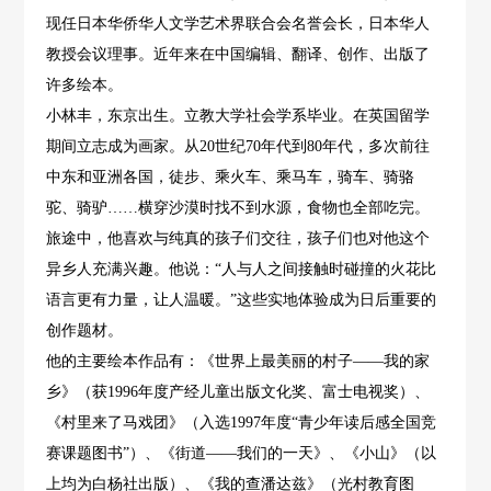
现任日本华侨华人文学艺术界联合会名誉会长，日本华人
教授会议理事。近年来在中国编辑、翻译、创作、出版了
许多绘本。
小林丰，东京出生。立教大学社会学系毕业。在英国留学
期间立志成为画家。从20世纪70年代到80年代，多次前往
中东和亚洲各国，徒步、乘火车、乘马车，骑车、骑骆
驼、骑驴……横穿沙漠时找不到水源，食物也全部吃完。
旅途中，他喜欢与纯真的孩子们交往，孩子们也对他这个
异乡人充满兴趣。他说：“人与人之间接触时碰撞的火花比
语言更有力量，让人温暖。”这些实地体验成为日后重要的
创作题材。
他的主要绘本作品有：《世界上最美丽的村子——我的家
乡》（获1996年度产经儿童出版文化奖、富士电视奖）、
《村里来了马戏团》（入选1997年度“青少年读后感全国竞
赛课题图书”）、《街道——我们的一天》、《小山》（以
上均为白杨社出版）、《我的查潘达兹》（光村教育图