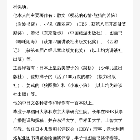
种奖项。
他本人的主要著作有：散文《樱花的心情·熊猫的苦恼》
（岩波书店）、小说《翡翠露》（TBS，获第八届开高健奖
励奖）、游记《东京漫步》（中国旅游出版社）、图画书
《哪吒闹海》（获第22届讲谈社出版文化奖）、《西游
记》（获第48届产经儿童出版文化奖）（以上均为讲谈社
出版）等。
主要译著有：日本上皇后美智子的《架桥》（少年儿童出
版社）、佐野洋子的《活了100万次的猫》（接力出版
社）、姜戎的《狼图腾》和《小狼小狼》（以上均为讲谈
社出版）等。
他的中日文各种著作和译作有一百本以上。
毕业于早稻田大学和东京大学研究生院。长年在NHK从事
广播翻译和撰稿，并在东洋大学、早稻田大学、上智大学
任教。曾任日本儿童图书评议会（JBBY）理事，意大利博
洛尼亚图书博览会绘画奖评委，丰子恺图画书奖评委等。