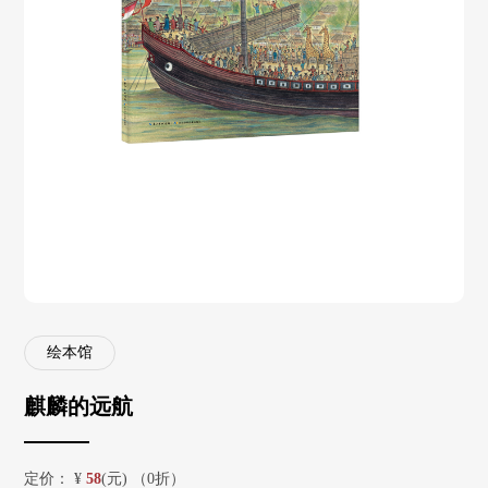
绘本馆
麒麟的远航
定价：
¥
58
(元) （0折）