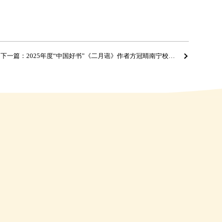
下一篇：2025年度“中国好书”《二月谣》作者方冠晴南宁校园行4月23日至24日，恰逢第31个“世界读书日”，2025年度“中国好书”《二月谣》的作者方冠晴老师走进广西河池市金城江第二小学、金城江第五小学以及钦州市松宇实验小学，为孩子们带来了题为“重温烽火岁月 聆听童谣回响”的阅读分享会，与孩子们面对面交流创作背后的故事与写作的秘诀。 1.JPG 5.jpg 一段烽火岁月的文学回响 “同学们，你们知道吗？《二月谣》里那些惊心动魄的故事，很多都是真实发生过的。”方冠晴老师用极富吸引力的讲述，将孩