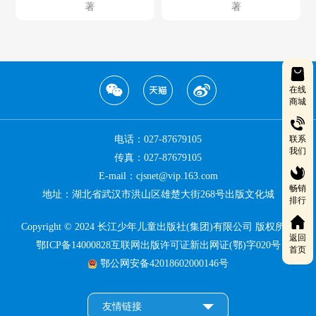
著
著
在线
商城
联系
电话：027-87679105
我们
传真：027-87679105
E-mail：cjsnet@vip.163.com
畅销
地址：湖北省武汉市洪山区雄楚大街268号出版文化城
排行
Copyright © 2024 长江少年儿童出版社(集团)有限公司 版权所有
返回
鄂ICP备14000828互联网出版许可证新出网证(鄂)字020号
首页
鄂公网安备42018602000146号
友情链接